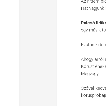
Az hittem el
Hát vágjunk 
Palcsó Ildik
egy másik tö
Ezután kiderü
Ahogy arról 
Kórust éneke
Megvagy!
Szóval kedve
kóruspróbáj