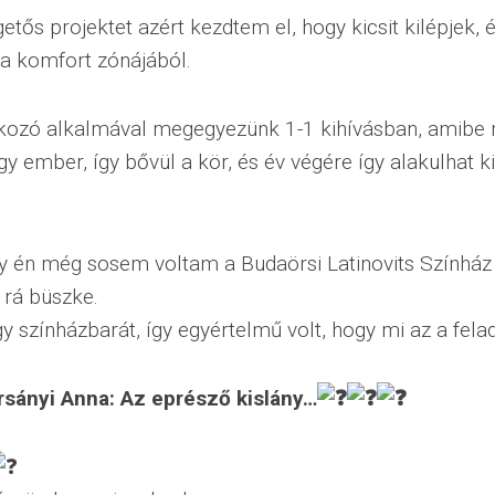
etős projektet azért kezdtem el, hogy kicsit kilépjek,
a komfort zónájából.
lkozó alkalmával megegyezünk 1-1 kihívásban, amibe
y ember, így bővül a kör, és év végére így alakulhat k
ogy én még sosem voltam a
Budaörsi Latinovits Színhá
rá büszke.
gy színházbarát, így egyértelmű volt, hogy mi az a fela
rsányi Anna: Az eprésző kislány…