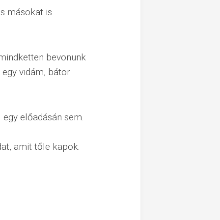
 és másokat is
 mindketten bevonunk
i egy vidám, bátor
z
egy előadásán sem.
dat, amit tőle kapok.