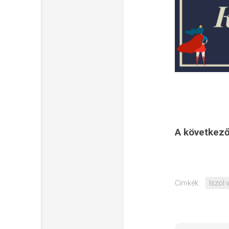
A következ
Címkék:
Iszol 