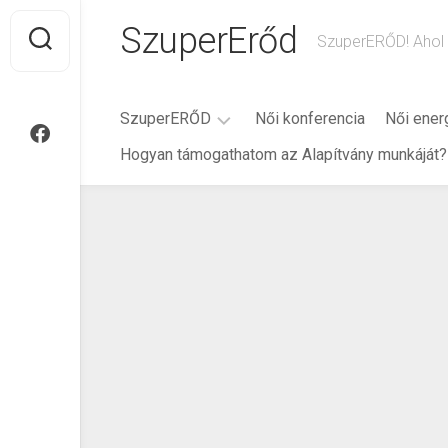
Ugrás
SzuperErőd
a
SzuperERŐD! Ahol 
tartalomra
SzuperERŐD
Női konferencia
Női ener
Hogyan támogathatom az Alapítvány munkáját?
Rólam
Történet