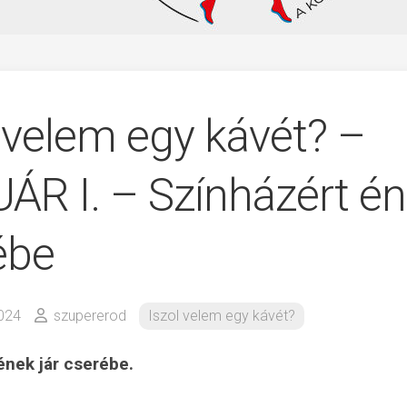
 velem egy kávét? –
ÁR I. – Színházért én
ébe
2024
szupererod
Iszol velem egy kávét?
ének jár cserébe.