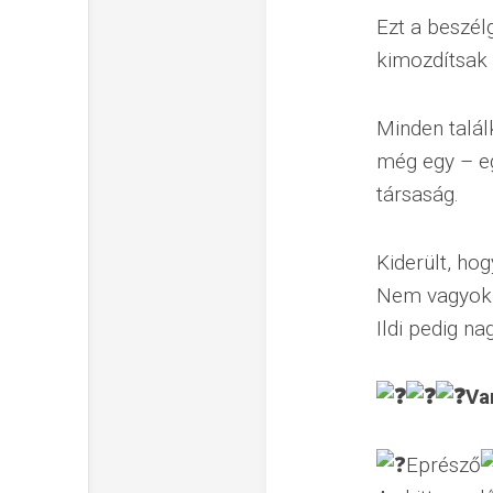
Ezt a beszélg
kimozdítsak 
Minden talá
még egy – eg
társaság.
Kiderült, h
Nem vagyok 
Ildi pedig na
Va
Eprésző