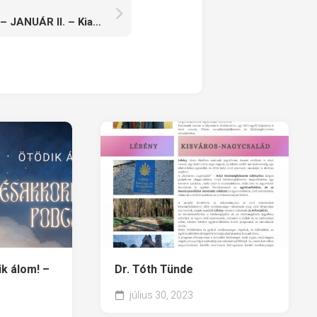
Iszol velem egy kávét? – JANUÁR II. – Kiadunk együtt egy könyvet!
ik álom! –
Dr. Tóth Tünde
július 30, 2023