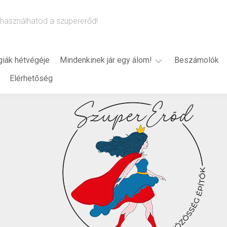
használhatod a szupererőd!
giák hétvégéje
Mindenkinek jár egy álom!
Beszámolók
Elérhetőség
B.
Bredák
Alexandra
(2024)
2025
2026