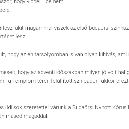
őször, hogy viccel… de nem.
bele.
ó
lesz, akit magammal viszek az első budaörsi színhá
rténet lesz.
lt, hogy az én tarsolyomban is van olyan kihívás, ami i
mesélt, hogy az adventi időszakban milyen jó volt hallg
lni a Templom téren felállított színpadon, akkor érez
s Ildi sok szeretettel várunk a Budaörsi Nyitott Kórus
án másod magaddal.