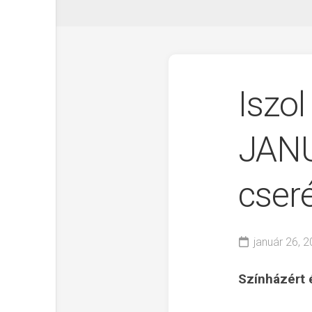
Iszol
JANU
cser
január 26, 
Színházért 