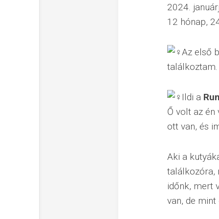
2024. január
12 hónap, 24
Az első 
találkoztam.
Ildi a
Ru
Ő volt az én
ott van, és 
Aki a kutyák
találkozóra,
időnk, mert 
van, de mint