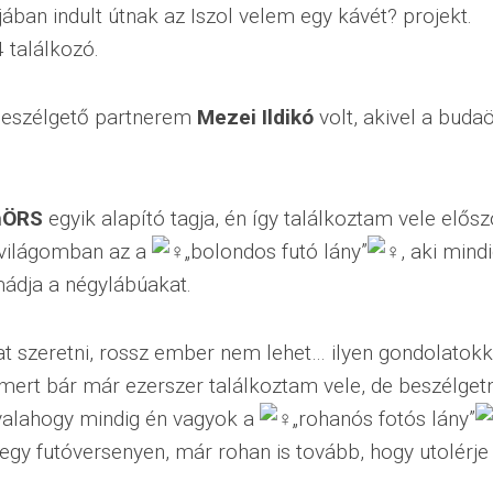
jában indult útnak az Iszol velem egy kávét? projekt.
 találkozó.
beszélgető partnerem
Mezei Ildikó
volt, akivel a buda
nÖRS
egyik alapító tagja, én így találkoztam vele elősz
 világomban az a
„bolondos futó lány”
, aki min
imádja a
négylábúakat.
at szeretni, rossz ember nem lehet… ilyen gondolatokk
 mert bár már ezerszer találkoztam vele, de beszélge
valahogy mindig én vagyok a
„rohanós fotós lány”
 egy futóversenyen, már rohan is tovább, hogy utolérje