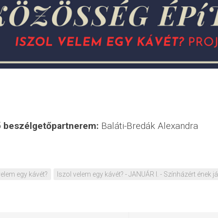
ő beszélgetőpartnerem:
Baláti-Bredák Alexandra
velem egy kávét?
Iszol velem egy kávét? - JANUÁR I. - Színházért ének j