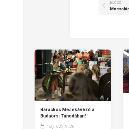
ELŐZŐ
Mocsolád
Barackos Mesekávézó a
Budaörsi Tanodában!
május 22, 2026