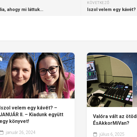
KÖVETKEZŐ
ia, ahogy mi láttuk…
Iszol velem egy kávét? –
JANUÁR II. – Kiadunk együtt
Valóra vált az ötöd
egy könyvet!
ÉsAkkorMiVan?
január 26, 2024
július 6, 2025