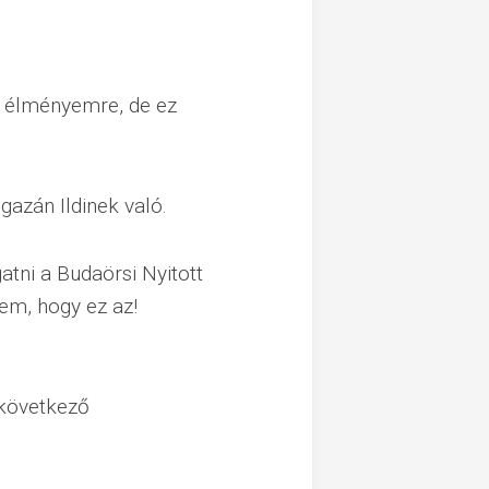
z élményemre, de ez
gazán Ildinek való.
atni a Budaörsi Nyitott
tem, hogy ez az!
 következő