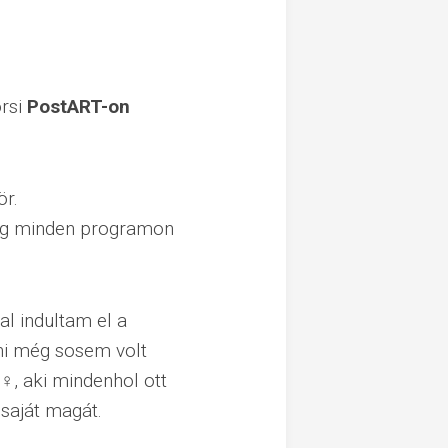
magasságok
Budaörs
365
örsi
PostART-on
ör.
dig minden programon
al indultam el a
tni még sosem volt
, aki mindenhol ott
 saját magát.