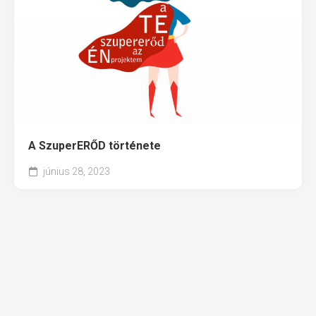
A SzuperERŐD története
június 28, 2023