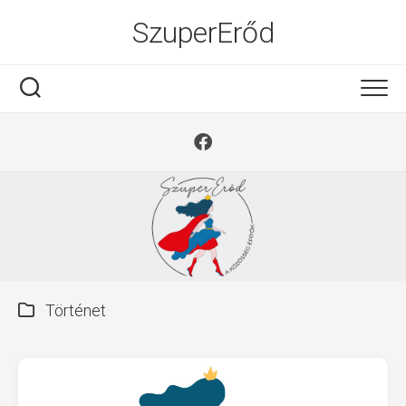
Ugrás
SzuperErőd
a
tartalomra
Történet