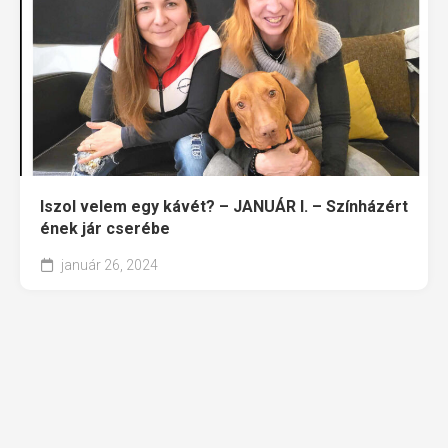
Iszol velem egy kávét? – JANUÁR I. – Színházért
ének jár cserébe
január 26, 2024