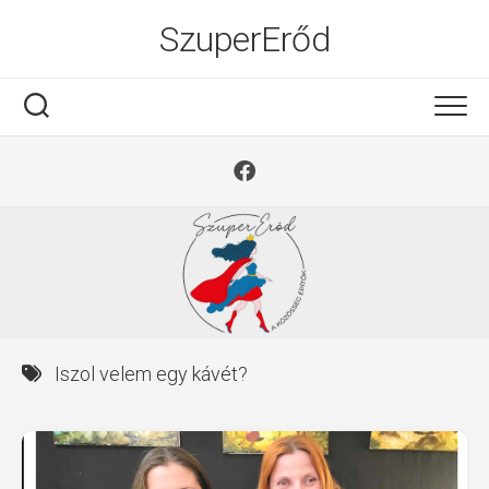
Ugrás
SzuperErőd
a
tartalomra
Iszol velem egy kávét?