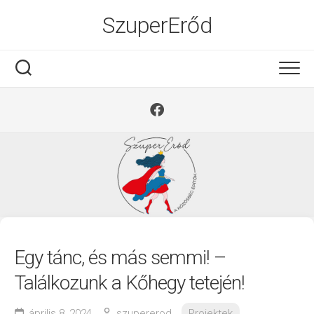
Ugrás
SzuperErőd
a
tartalomra
Egy tánc, és más semmi! –
Találkozunk a Kőhegy tetején!
április 8, 2024
szupererod
Projektek