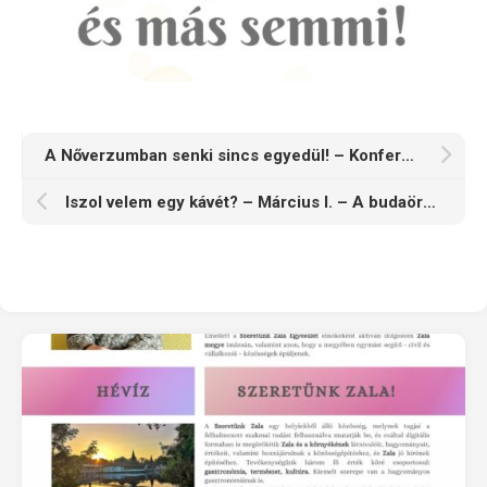
A Nőverzumban senki sincs egyedül! – Konferencia és vándorkiállítás Gyirmóton
Iszol velem egy kávét? – Március I. – A budaörsi barack