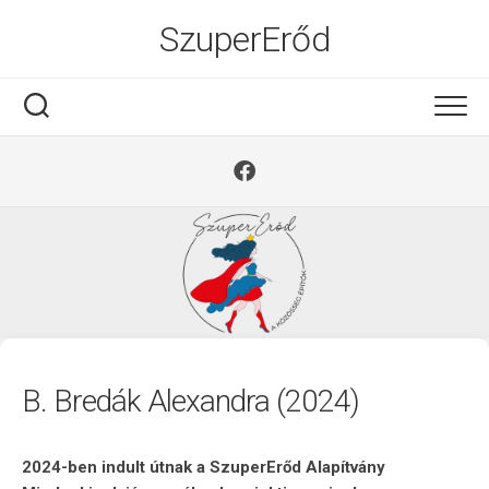
Ugrás
SzuperErőd
a
tartalomra
B. Bredák Alexandra (2024)
2024-ben indult útnak a SzuperErőd Alapítvány