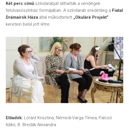
Két perc című
színdarabját láthatták a vendégek
felolvasószínház formájában. A színdarab eredetileg a
Fiatal
Drámaírók Háza
által működtetett
„Okuláré Projekt”
keretein belül jött létre.
Előadók:
Lóránt Krisztina, Némedi-Varga Tímea, Palcsó
Ildikó, B. Bredák Alexandra