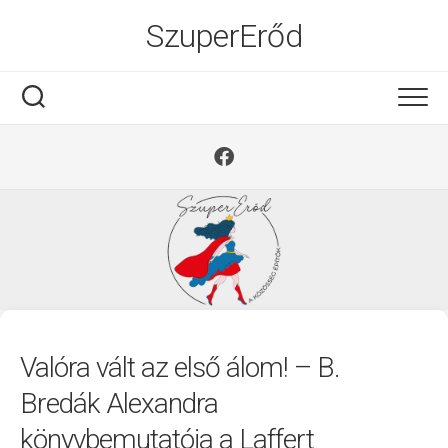
Ugrás
SzuperErőd
a
tartalomra
Valóra vált az első álom! – B.
Bredák Alexandra
könyvbemutatója a Laffert