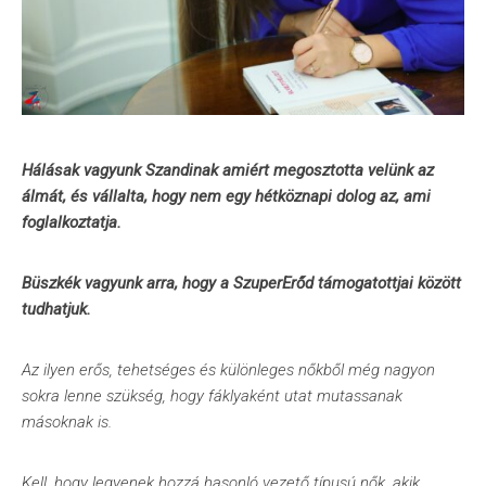
Hálásak vagyunk Szandinak amiért megosztotta velünk az
álmát, és vállalta, hogy nem egy hétköznapi dolog az, ami
foglalkoztatja.
Büszkék vagyunk arra, hogy a SzuperErőd támogatottjai között
tudhatjuk.
Az ilyen erős, tehetséges és különleges nőkből még nagyon
sokra lenne szükség, hogy fáklyaként utat mutassanak
másoknak is.
Kell, hogy legyenek hozzá hasonló vezető típusú nők, akik