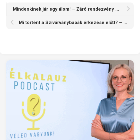
Mindenkinek jár egy álom! – Záró rendezvény a Budaörsi Tanodában
Mi történt a Szivárványbabák érkezése előtt? – Hamarosan kiderül