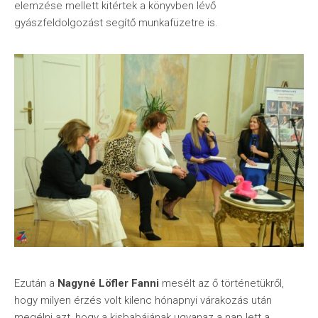
elemzése mellett kitértek a könyvben lévő
gyászfeldolgozást segítő munkafüzetre is.
Ezután a
Nagyné Löfler Fanni
mesélt az ő történetükről,
hogy milyen érzés volt kilenc hónapnyi várakozás után
megélni azt, hogy a kisbabájának ugyanaz a nap lett a