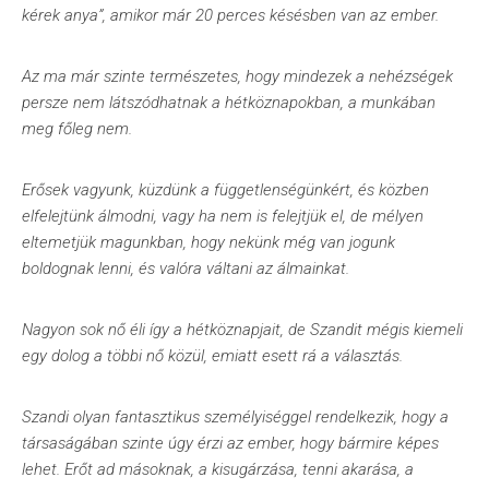
kérek anya”, amikor már 20 perces késésben van az ember.
Az ma már szinte természetes, hogy mindezek a nehézségek
persze nem látszódhatnak a hétköznapokban, a munkában
meg főleg nem.
Erősek vagyunk, küzdünk a függetlenségünkért, és közben
elfelejtünk álmodni, vagy ha nem is felejtjük el, de mélyen
eltemetjük magunkban, hogy nekünk még van jogunk
boldognak lenni, és valóra váltani az álmainkat.
Nagyon sok nő éli így a hétköznapjait, de Szandit mégis kiemeli
egy dolog a többi nő közül, emiatt esett rá a választás.
Szandi olyan fantasztikus személyiséggel rendelkezik, hogy a
társaságában szinte úgy érzi az ember, hogy bármire képes
lehet. Erőt ad másoknak, a kisugárzása, tenni akarása, a