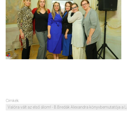
Címkék:
Valóra vált az első álom! - B.Bredák Alexandra könyvbemutatója a L