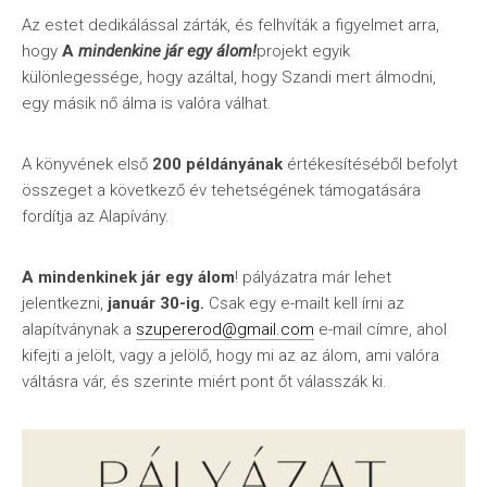
Az estet dedikálással zárták, és felhvíták a figyelmet arra,
hogy
A
mindenkine jár egy álom!
projekt egyik
különlegessége, hogy azáltal, hogy Szandi mert álmodni,
egy másik nő álma is valóra válhat.
A könyvének első
200 példányának
értékesítéséből befolyt
összeget a következő év tehetségének támogatására
fordítja az Alapívány.
A mindenkinek jár egy álom
! pályázatra már lehet
jelentkezni,
január 30-ig.
Csak egy e-mailt kell írni az
alapítványnak a
szupererod@gmail.com
e-mail címre, ahol
kifejti a jelölt, vagy a jelölő, hogy mi az az álom, ami valóra
váltásra vár, és szerinte miért pont őt válasszák ki.