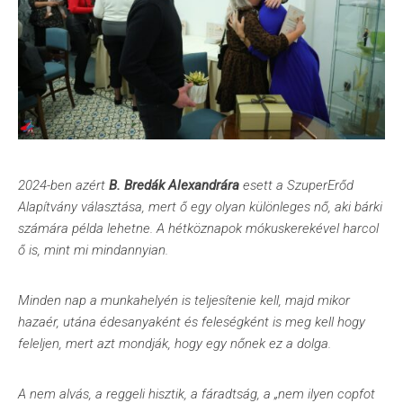
2024-ben azért
B. Bredák Alexandrára
esett a SzuperErőd
Alapítvány választása, mert ő egy olyan különleges nő, aki bárki
számára példa lehetne. A hétköznapok mókuskerekével harcol
ő is, mint mi mindannyian.
Minden nap a munkahelyén is teljesítenie kell, majd mikor
hazaér, utána édesanyaként és feleségként is meg kell hogy
feleljen, mert azt mondják, hogy egy nőnek ez a dolga.
A nem alvás, a reggeli hisztik, a fáradtság, a „nem ilyen copfot