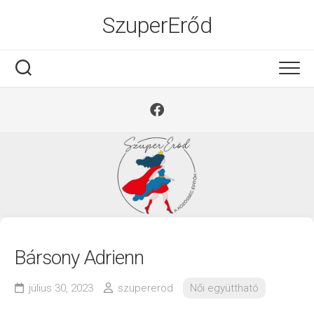
Ugrás
SzuperErőd
a
tartalomra
Bársony Adrienn
július 30, 2023
szupererod
Női együttható