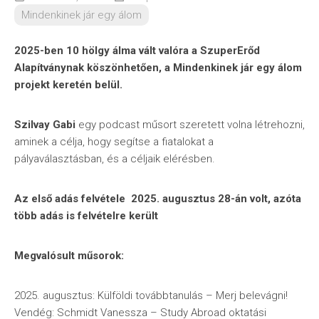
Mindenkinek jár egy álom
2025-ben 10 hölgy álma vált valóra a SzuperErőd
Alapítványnak köszönhetően, a Mindenkinek jár egy álom
projekt keretén belül.
Szilvay Gabi
egy podcast műsort szeretett volna létrehozni,
aminek a célja, hogy segítse a fiatalokat a
pályaválasztásban, és a céljaik elérésben.
Az első adás felvétele 2025. augusztus 28-án volt, azóta
több adás is felvételre került
Megvalósult műsorok:
2025. augusztus: Külföldi továbbtanulás – Merj belevágni!
Vendég: Schmidt Vanessza – Study Abroad oktatási