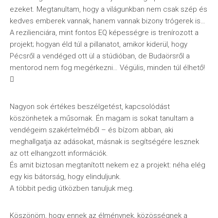
ezeket. Megtanultam, hogy a világunkban nem csak szép és
kedves emberek vannak, hanem vannak bizony trógerek is…
A rezilienciára, mint fontos EQ képességre is trenírozott a
projekt; hogyan éld túl a pillanatot, amikor kiderül, hogy
Pécsről a vendéged ott ül a stúdióban, de Budaörsről a
mentorod nem fog megérkezni… Végülis, minden túl élhető!

Nagyon sok értékes beszélgetést, kapcsolódást
köszönhetek a műsornak. Én magam is sokat tanultam a
vendégeim szakértelméből – és bízom abban, aki
meghallgatja az adásokat, másnak is segítségére lesznek
az ott elhangzott információk.
És amit biztosan megtanított nekem ez a projekt: néha elég
egy kis bátorság, hogy elinduljunk.
A többit pedig útközben tanuljuk meg.
Köszönöm, hogy ennek az élménynek, közösségnek a