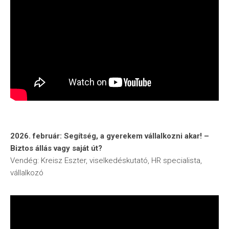
2026. február: Segítség, a gyerekem vállalkozni akar! –
Biztos állás vagy saját út?
Vendég: Kreisz Eszter, viselkedéskutató, HR specialista,
vállalkozó