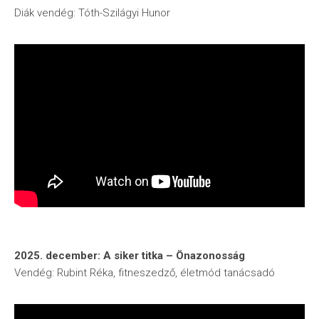
Diák vendég: Tóth-Szilágyi Hunor
2025. december: A siker titka – Önazonosság
Vendég: Rubint Réka, fitneszedző, életmód tanácsadó