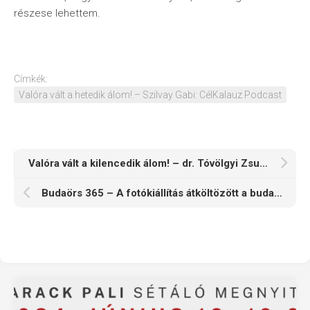
részese lehettem.
Címkék:
Valóra vált a hetedik álom! – Szilvay Gabi: CélKalauz Podcast
Valóra vált a kilencedik álom! – dr. Tóvölgyi Zsuzsa: könyv vagy mégsem?
Budaörs 365 – A fotókiállítás átköltözött a budaörsi lakótelepre