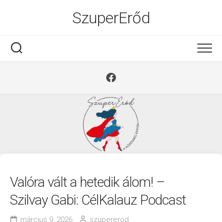
Ugrás
SzuperErőd
a
tartalomra
Valóra vált a hetedik álom! –
Szilvay Gabi: CélKalauz Podcast
március 9, 2026
szupererod