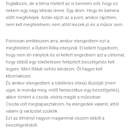
foglalkozni, de a téma mellett az is bennem volt, hogy ez
nekem egy nagy kihívás lenne. Egy álom. Hogy én kamera
előtt megfeleljek. Aztán eljött az a pont, amikor rájöttem,
nem kell megfelelnem, nem attól leszek jó és a műsor sem.
Pontosan emlékszem arra, amikor elengedtem ezt a
megfelelést: a Rubint Réka interjúnál. El kellett fogadnom,
hogy nem én irányítok és el kellett engednem azt a célomat,
hogy ebből egy tökéletesen felépített beszélgetés kell
legyen. Mert Rékát nehéz kérdezni. Őt hagyni kell
kibontakozni.
És amikor elengedtem a tökéletes interjú illúzióját (mert
ugye, ki mondja meg, mitől fantasztikus egy beszélgetés),
akkor történt a csoda: elsírta magát a műsorban.
Csoda volt megtapasztalnom; ha elengedek valamit, attól
valami új varázslat születik.
Ezt az élményt nagyon magammal viszem ebből a
beszélgetésből.