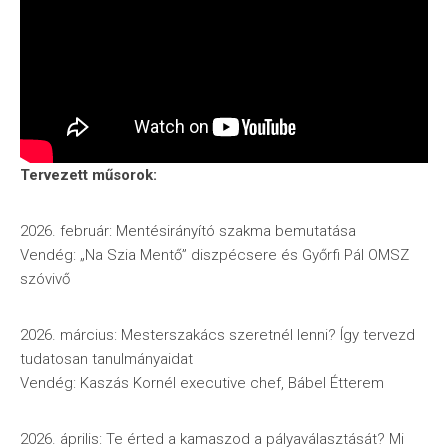
Tervezett műsorok:
2026. február: Mentésirányító szakma bemutatása
Vendég: „Na Szia Mentő” diszpécsere és Győrfi Pál OMSZ
szóvivő
2026. március: Mesterszakács szeretnél lenni? Így tervezd
tudatosan tanulmányaidat
Vendég: Kaszás Kornél executive chef, Bábel Étterem
2026. április: Te érted a kamaszod a pályaválasztását? Mi