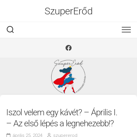
Ugrás
SzuperErőd
a
tartalomra
Iszol velem egy kávét? – Április I.
– Az első lépés a legnehezebb!?
április 25, 2024
szupererod