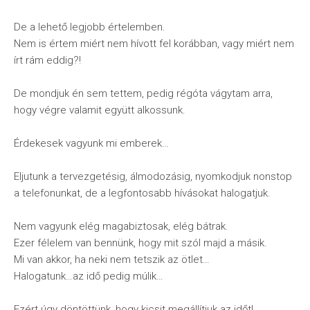
De a lehető legjobb értelemben.
Nem is értem miért nem hívott fel korábban, vagy miért nem
írt rám eddig?!
De mondjuk én sem tettem, pedig régóta vágytam arra,
hogy végre valamit együtt alkossunk.
Érdekesek vagyunk mi emberek…
Eljutunk a tervezgetésig, álmodozásig, nyomkodjuk nonstop
a telefonunkat, de a legfontosabb hívásokat halogatjuk.
Nem vagyunk elég magabiztosak, elég bátrak.
Ezer félelem van bennünk, hogy mit szól majd a másik.
Mi van akkor, ha neki nem tetszik az ötlet…
Halogatunk…az idő pedig múlik…
Ezért úgy döntöttünk, hogy kicsit megállítjuk az időt!.