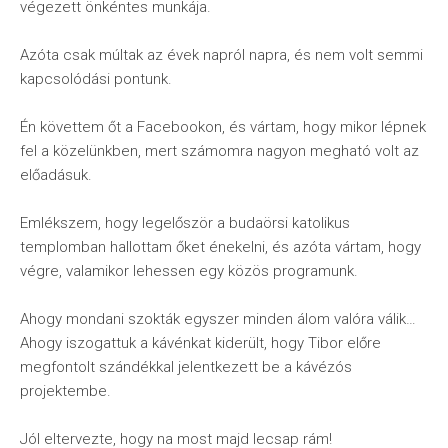
végezett önkéntes munkája.
Azóta csak múltak az évek napról napra, és nem volt semmi
kapcsolódási pontunk.
Én követtem őt a Facebookon, és vártam, hogy mikor lépnek
fel a közelünkben, mert számomra nagyon megható volt az
előadásuk.
Emlékszem, hogy legelőször a budaörsi katolikus
templomban hallottam őket énekelni, és azóta vártam, hogy
végre, valamikor lehessen egy közös programunk.
Ahogy mondani szokták egyszer minden álom valóra válik…
Ahogy iszogattuk a kávénkat kiderült, hogy Tibor előre
megfontolt szándékkal jelentkezett be a kávézós
projektembe.
Jól eltervezte, hogy na most majd lecsap rám!