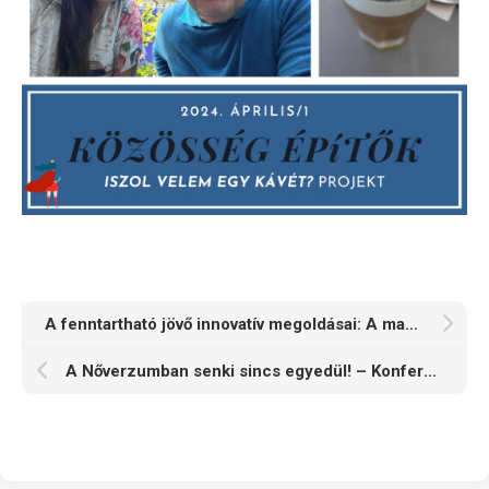
A fenntartható jövő innovatív megoldásai: A madár-ember kooperációs rendszerben rejlő lehetőségek
A Nőverzumban senki sincs egyedül! – Konferencia és vándorkiállítás Gyirmóton