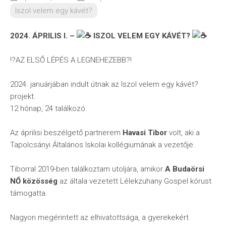
Iszol velem egy kávét?
2024. ÁPRILIS I. –
ISZOL VELEM EGY KÁVÉT?
!?AZ ELSŐ LÉPÉS A LEGNEHEZEBB?!
2024. januárjában indult útnak az Iszol velem egy kávét?
projekt.
12 hónap, 24 találkozó.
Az áprilisi beszélgető partnerem
Havasi Tibor
volt, aki a
Tapolcsányi Általános Iskolai kollégiumának a vezetője.
Tiborral 2019-ben találkoztam utoljára, amikor
A Budaörsi
NŐ közösség
az általa vezetett Lélekzuhany Gospel kórust
támogatta.
Nagyon megérintett az elhivatottsága, a gyerekekért