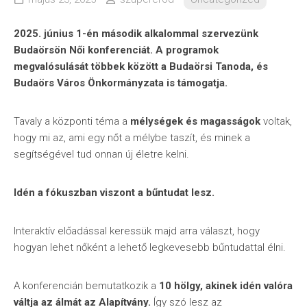
2025. június 1-én második alkalommal szervezünk
Budaörsön Női konferenciát. A programok
megvalósulását többek között a Budaörsi Tanoda, és
Budaörs Város Önkormányzata is támogatja.
Tavaly a központi téma a
mélységek és magasságok
voltak,
hogy mi az, ami egy nőt a mélybe taszít, és minek a
segítségével tud onnan új életre kelni.
Idén a fókuszban viszont a bűntudat lesz.
Interaktív előadással keressük majd arra választ, hogy
hogyan lehet nőként a lehető legkevesebb bűntudattal élni.
A konferencián bemutatkozik a
10 hölgy, akinek idén valóra
váltja az álmát az Alapítvány.
Így szó lesz az