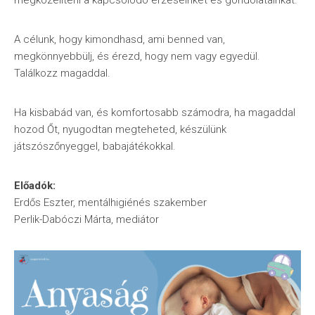
megközelíteni a kapcsolódó érzéseinket és gondolatainkat.
A célunk, hogy kimondhasd, ami benned van,
megkönnyebbülj, és érezd, hogy nem vagy egyedül.
Találkozz magaddal.
Ha kisbabád van, és komfortosabb számodra, ha magaddal
hozod Őt, nyugodtan megteheted, készülünk
játszószőnyeggel, babajátékokkal.
Előadók:
Erdős Eszter, mentálhigiénés szakember
Perlik-Dabóczi Márta, mediátor