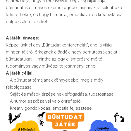
A játék célja, hogy a résztvevők megvizsgálják saját
bűntudatukat, mások szemszögéből lássanak rá különböző
lelki terhekre, és hogy humorral, empátiával és kreativitással
dolgozzák fel ezeket.
A játék lényege:
Képzeljünk el egy „Bűntudat konferenciát”, ahol a világ
minden tájáról érkeznek előadók, hogy bemutassák saját
bűntudatukat — mintha az egy elismerésre méltó,
tudományos vagy művészi teljesítmény lenne.
A játék céljai:
– A bűntudat témájának könnyedebb, mégis mély
feldolgozása
– Saját és mások érzéseinek elfogadása, tudatosítása
– A humor eszközeivel való önreflexió
– Kreatív gondolkodás, empátia fejlesztése