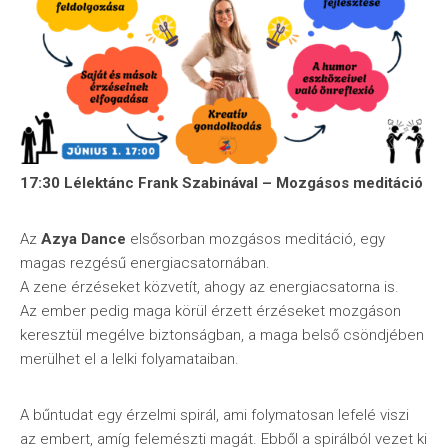
17:30 Lélektánc Frank Szabinával – Mozgásos meditáció
Az
Azya Dance
elsősorban mozgásos meditáció, egy
magas rezgésű energiacsatornában.
A zene érzéseket közvetít, ahogy az energiacsatorna is.
Az ember pedig maga körül érzett érzéseket mozgáson
keresztül megélve biztonságban, a maga belső csöndjében
merülhet el a lelki folyamataiban.
A bűntudat egy érzelmi spirál, ami folymatosan lefelé viszi
az embert, amíg felemészti magát. Ebből a spirálból vezet ki