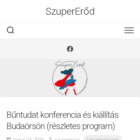
Ugrás
SzuperErőd
a
tartalomra
Bűntudat konferencia és kiállítás
Budaörsön (részletes program)
május 23, 2025
szupererod
Uncategorized