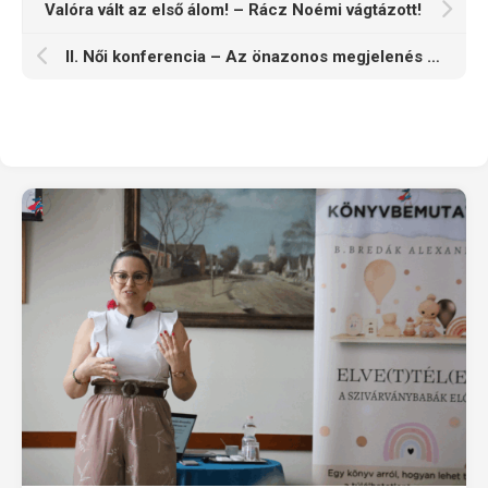
Valóra vált az első álom! – Rácz Noémi vágtázott!
II. Női konferencia – Az önazonos megjelenés varázsa