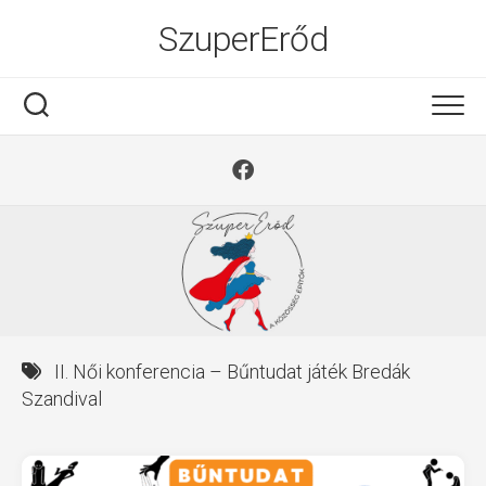
Ugrás
SzuperErőd
a
tartalomra
II. Női konferencia – Bűntudat játék Bredák
Szandival