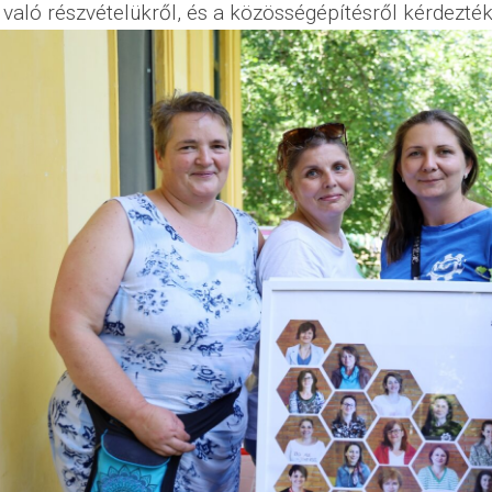
aló részvételükről, és a közösségépítésről kérdezték