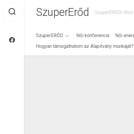
Ugrás
SzuperErőd
a
SzuperERŐD! Ahol 
tartalomra
SzuperERŐD
Női konferencia
Női ener
Hogyan támogathatom az Alapítvány munkáját?
Rólam
Történet