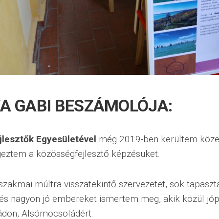
A GABI BESZÁMOLÓJA:
lesztők Egyesületével
még 2019-ben kerültem közel
geztem a közösségfejlesztő képzésüket.
zakmai múltra visszatekintő szervezetet, sok tapasztal
és nagyon jó embereket ismertem meg, akik közül jó
don, Alsómocsoládért.