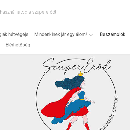
használhatod a szupererőd!
giák hétvégéje
Mindenkinek jár egy álom!
Beszámolók
Elérhetőség
B.
Bredák
Alexandra
(2024)
2025
2026