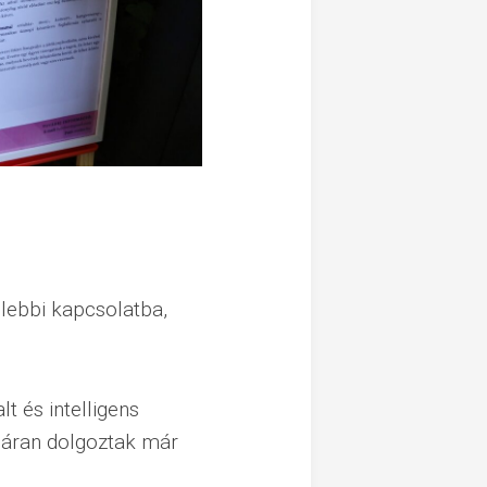
ebbi kapcsolatba,
t és intelligens
páran dolgoztak már