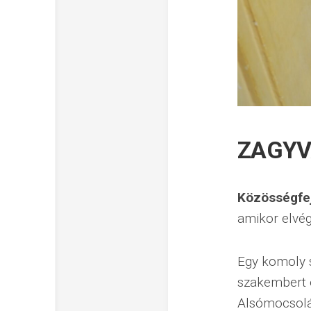
ZAGYV
Közösségfej
amikor elvé
Egy komoly s
szakembert 
Alsómocsolá