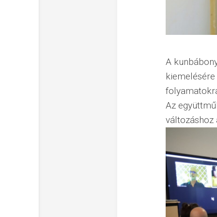
A kunbábonyi
kiemelésére 
folyamatokr
Az együttműk
változáshoz 