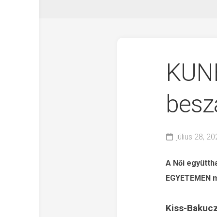
KUNB
besz
július 28, 2
A Női együttha
EGYETEMEN mu
Kiss-Bakucz