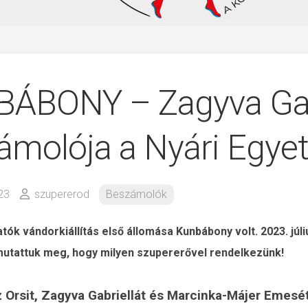
ÁBONY – Zagyva Ga
ámolója a Nyári Egye
023
szupererod
Beszámolók
tók vándorkiállítás első állomása Kunbábony volt. 2023. júli
tattuk meg, hogy milyen szupererővel rendelkezünk!
 Orsit, Zagyva Gabriellát és Marcinka-Májer Emesé