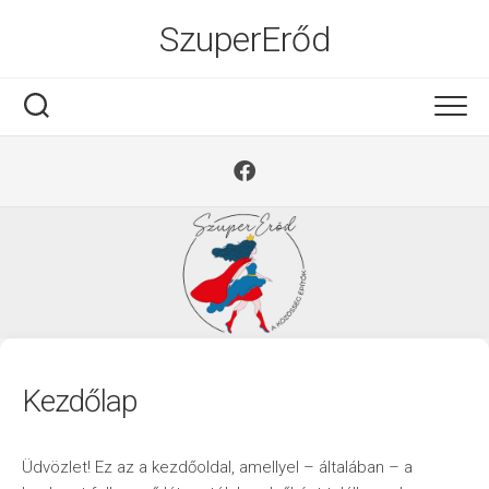
Ugrás
SzuperErőd
a
tartalomra
Kezdőlap
Üdvözlet! Ez az a kezdőoldal, amellyel – általában – a