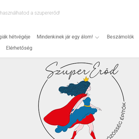
használhatod a szupererőd!
giák hétvégéje
Mindenkinek jár egy álom!
Beszámolók
Elérhetőség
B.
Bredák
Alexandra
(2024)
2025
2026