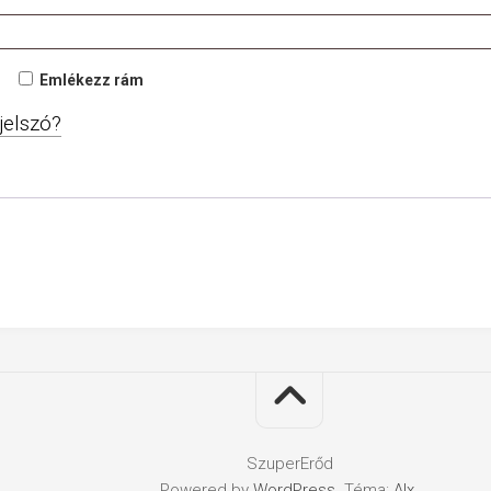
Emlékezz rám
 jelszó?
SzuperErőd
Powered by
WordPress
. Téma:
Alx
.