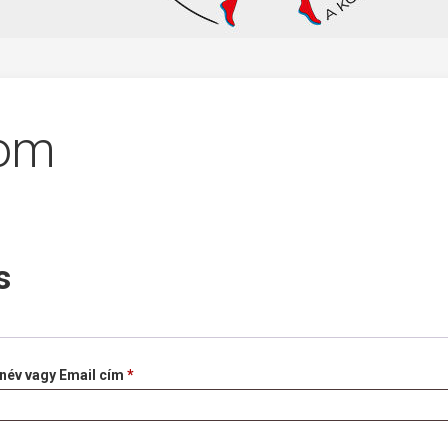
kom
s
Kötelező
név vagy Email cím
*
elező