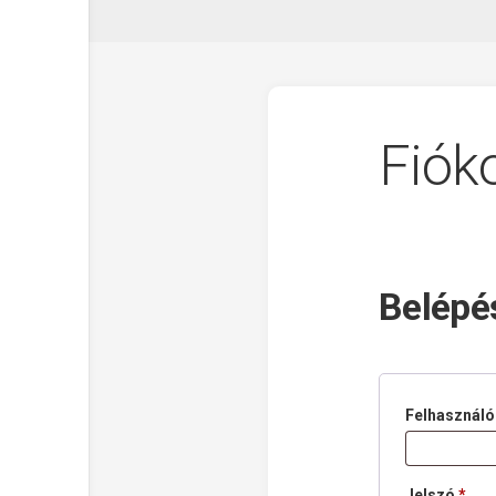
Fió
Belépé
Felhasználó
Köt
Jelszó
*