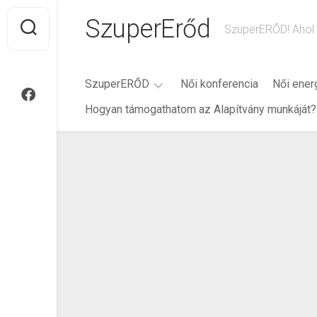
Ugrás
SzuperErőd
a
SzuperERŐD! Ahol 
tartalomra
SzuperERŐD
Női konferencia
Női ener
Hogyan támogathatom az Alapítvány munkáját?
Rólam
Történet