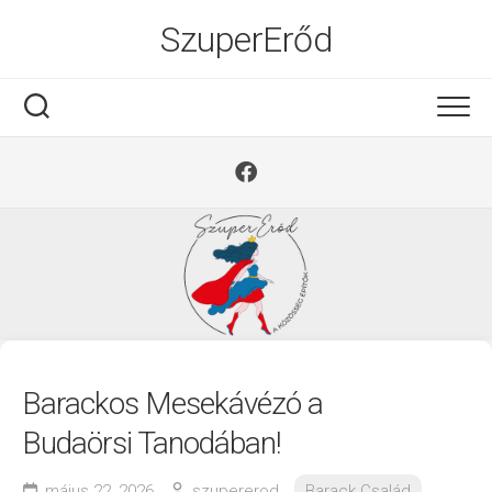
Ugrás
SzuperErőd
a
tartalomra
Barackos Mesekávézó a
Budaörsi Tanodában!
május 22, 2026
szupererod
Barack Család