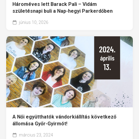
Hároméves lett Barack Pali – Vidám
születésnapi buli a Nap-hegyi Parkerdőben
június 10, 2026
A Női együtthatók vándorkiállítás következő
állomása Győr-Gyirmót!
március 23, 2024