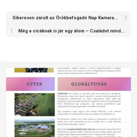
Sikeresen zárult az Örökbefogadó Nap Kamaraerdőben!
Még a cicáknak is jár egy álom – Családot minden árva budaörsi cicának!