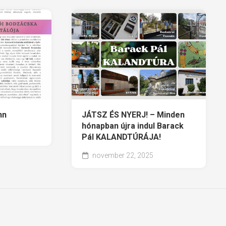
magasságok
Budaörs
365
nn
JÁTSZ ÉS NYERJ! – Minden
hónapban újra indul Barack
Pál KALANDTÚRÁJA!
november 22, 2025