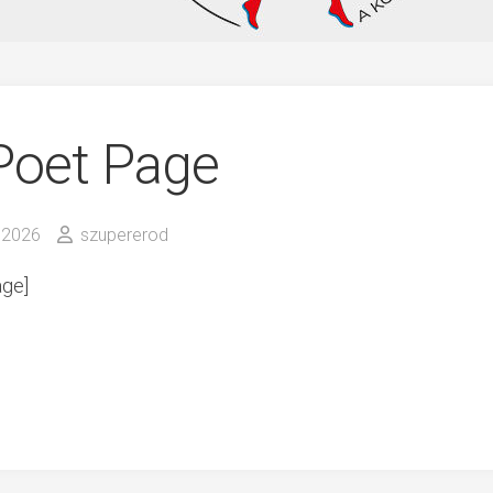
Poet Page
 2026
szupererod
ge]