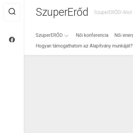
Ugrás
SzuperErőd
a
SzuperERŐD! Ahol 
tartalomra
SzuperERŐD
Női konferencia
Női ener
Hogyan támogathatom az Alapítvány munkáját?
Rólam
Történet