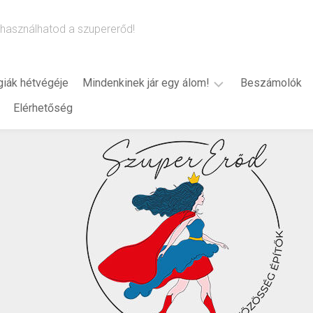
használhatod a szupererőd!
giák hétvégéje
Mindenkinek jár egy álom!
Beszámolók
Elérhetőség
B.
Bredák
Alexandra
(2024)
2025
2026