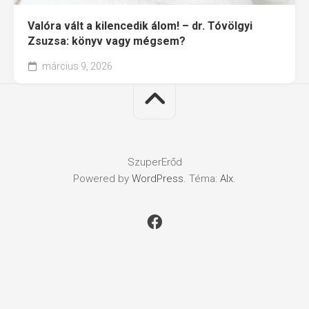
Valóra vált a kilencedik álom! – dr. Tóvölgyi
Zsuzsa: könyv vagy mégsem?
március 9, 2026
SzuperErőd
Powered by
WordPress
. Téma:
Alx
.