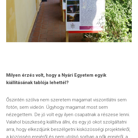
Milyen érzés volt, hogy a Nyári Egyetem egyik
kiállításának tablója lehettél?
Őszintén szólva nem szeretem magamat viszontlátni sem
fotón, sem videón. Úgyhogy magamat most sem
nézegettem. De jó volt egy ilyen csapatnak a részese lenni.
Valahol büszkeség kiállítva állni, és egy jó okot szolgáltatni
arra, hogy elkezdjünk beszélgetni kisközösségi projektekről,
a közösség erejéről és nem utolsó sorban a nők erejéről, a