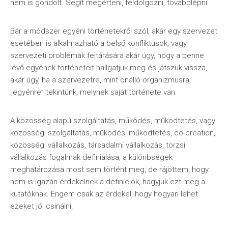
nem is gondolt. Segít megérteni, feldolgozni, továbblépni.
Bár a módszer egyéni történetekről szól, akár egy szervezet
esetében is alkalmazható a belső konfliktusok, vagy
szervezeti problémák feltárására akár úgy, hogy a benne
lévő egyének történeteit hallgatjuk meg és játszuk vissza,
akár úgy, ha a szervezetre, mint önálló organizmusra,
„egyénre” tekintünk, melynek saját története van.
A közösség alapú szolgáltatás, működés, működtetés, vagy
közösségi szolgáltatás, működés, működtetés, co-creation,
közösségi vállalkozás, társadalmi vállalkozás, törzsi
vállalkozás fogalmak definiálása, a különbségek
meghatározása most sem történt meg, de rájöttem, hogy
nem is igazán érdekelnek a definíciók, hagyjuk ezt meg a
kutatóknak. Engem csak az érdekel, hogy hogyan lehet
ezeket jól csinálni.