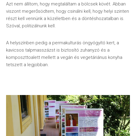
Azt nem állítom, hogy megtaláltam a bölcsek kövét. Abban
viszont megerősödtem, hogy csinálni kell, hogy helyi szinten
részt kell vennünk a közéletben és a döntéshozatalban is.
Szóval, politizálnunk kell.
A helyszínben pedig a permakulturás öngyógyító kert, a
kavicsos talpmasszázst is biztosító zuhanyzó és a
komposzttoalett mellett a vegán és vegetáriánus konyha
tetszett a legjobban.