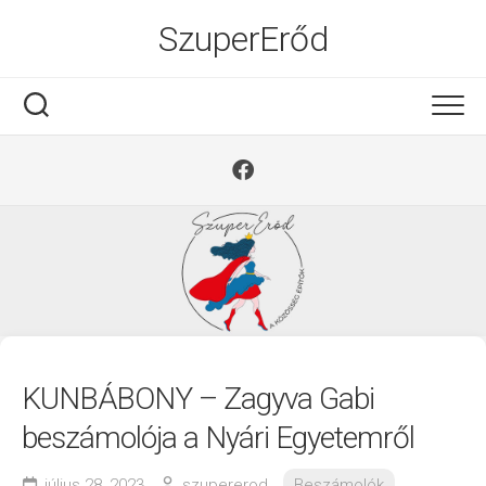
Ugrás
SzuperErőd
a
tartalomra
KUNBÁBONY – Zagyva Gabi
beszámolója a Nyári Egyetemről
július 28, 2023
szupererod
Beszámolók