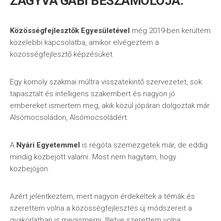
ZAGYVA GABI BESZÁMOLÓJA:
Közösségfejlesztők Egyesületével
még 2019-ben kerültem
közelebbi kapcsolatba, amikor elvégeztem a
közösségfejlesztő képzésüket.
Egy komoly szakmai múltra visszatekintő szervezetet, sok
tapasztalt és intelligens szakembert és nagyon jó
embereket ismertem meg, akik közül jópáran dolgoztak már
Alsómocsoládon, Alsómocsoládért.
A
Nyári Egyetemmel
is régóta szemezgetek már, de eddig
mindig közbejött valami. Most nem hagytam, hogy
közbejöjjön.
Azért jelentkeztem, mert nagyon érdekeltek a témák és
szerettem volna a közösségfejlesztés új módszereit a
gyakorlatban is megismerni. Illetve szerettem volna