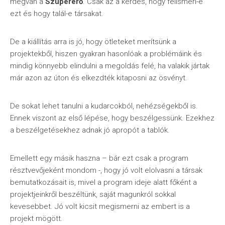
megvan a
Szupererő
. Csak az a kérdés, hogy felismeri-e
ezt és hogy talál-e társakat.
De a kiállítás arra is jó, hogy ötleteket merítsünk a
projektekből, hiszen gyakran hasonlóak a problémáink és
mindig könnyebb elindulni a megoldás felé, ha valakik jártak
már azon az úton és elkezdték kitaposni az ösvényt.
De sokat lehet tanulni a kudarcokból, nehézségekből is.
Ennek viszont az első lépése, hogy beszélgessünk. Ezekhez
a beszélgetésekhez adnak jó apropót a tablók.
Emellett egy másik haszna – bár ezt csak a program
résztvevőjeként mondom -, hogy jó volt elolvasni a társak
bemutatkozásait is, mivel a program ideje alatt főként a
projektjeinkről beszéltünk, saját magunkról sokkal
kevesebbet. Jó volt kicsit megismerni az embert is a
projekt mögött.