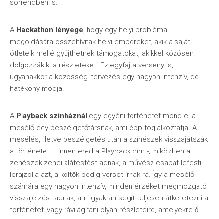
sorrendben is.
A
Hackathon lényege
, hogy egy helyi probléma
megoldására összehívnak helyi embereket, akik a saját
ötleteik mellé gyűjthetnek támogatókat, akikkel közösen
dolgozzák ki a részleteket. Ez egyfajta verseny is,
ugyanakkor a közösségi tervezés egy nagyon intenzív, de
hatékony módja.
A
Playback színháznál
egy egyéni történetet mond el a
mesélő egy beszélgetőtársnak, ami épp foglalkoztatja. A
mesélés, illetve beszélgetés után a színészek visszajátszák
a történetet – innen ered a Playback cím -, miközben a
zenészek zenei aláfestést adnak, a művész csapat lefesti,
lerajzolja azt, a költők pedig verset írnak rá. Így a mesélő
számára egy nagyon intenzív, minden érzéket megmozgató
visszajelzést adnak, ami gyakran segít teljesen átkeretezni a
történetet, vagy rávilágítani olyan részleteire, amelyekre ő