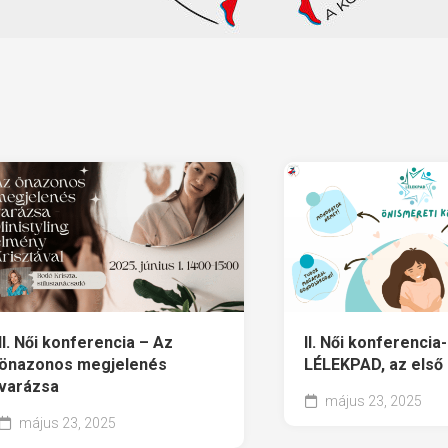
II. Női konferencia – Az
II. Női konferencia-
önazonos megjelenés
LÉLEKPAD, az első
varázsa
május 23, 2025
május 23, 2025