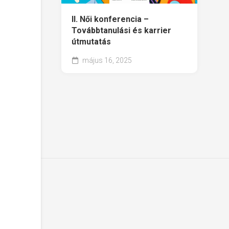
II. Női konferencia –
Továbbtanulási és karrier
útmutatás
május 16, 2025