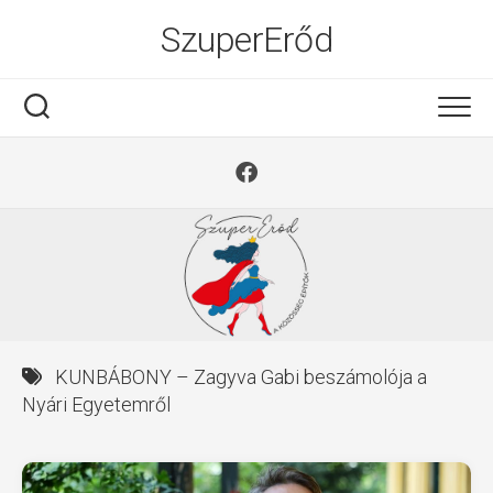
Ugrás
SzuperErőd
a
tartalomra
KUNBÁBONY – Zagyva Gabi beszámolója a
Nyári Egyetemről