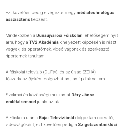
Ezt követően pedig elvégeztem egy
médiatechnológus
asszisztens
képzést.
Mindeközben a
Dunaújvárosi Főiskolán
lehetőségem nyílt
arra, hogy a
TV2 Akadémia
kihelyezett képzésén is részt
vegyek, és operatőrnek, videó vágónak és szerkesztő
riporternek tanultam.
A főiskolai televízió (DUFtv), és az újság (ZÉHÁ)
főszerkesztőjeként dolgozhattam, amíg diák voltam.
Szakmai és közösségi munkámat
Déry János
emlékéremmel
jutalmazták.
A Főiskola után a
Bajai Televíziónál
dolgoztam operatőr,
videóvágóként, ezt követően pedig a
Szigetszentmiklósi