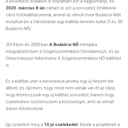
A következő években is folytattam ezt a hagyományt, és
2020. március 8-án
zártam le ezt a sorozatot, Emlékeink
című fotókiállításommal, amivel az elmúlt évek Budaörsi Nőit
mutattuk be a Városházán egy kiállítás keretén belül (5 év, 50
Budaörsi NŐ).
2019-ben és 2020-ban
A Budaörsi NŐ
mintájára
megvalósítottam a Szigetszentmiklósi Vöröskereszt, és az
Önkormányzat felkérésére A Szigetszentmiklósi NŐ kiállítást
is.
Ez a kiállítás után a koronavírus-járvány egy új helyzet elé
állított, és rájöttem, hogy most nem annak van itt az ideje,
hogy létrehozzunk egy új kiállítás sorozatot, hanem hogy
cselekvésre ösztönözzem a közösséget, amit az elmúlt
évben létrehoztunk.
Így született meg a
10 jó cselekedet
. Ennek a projektnek a