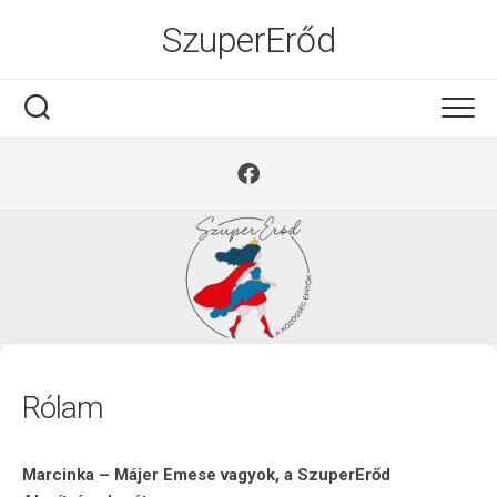
Ugrás
SzuperErőd
a
tartalomra
Rólam
Marcinka – Májer Emese vagyok, a SzuperErőd