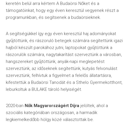
keretén belül arra kértem A Budaörsi Nőket és a
támogatóinkat, hogy egy éven keresztül vegyenek részt a
programunkban, és segítsenek a budaörsieknek.
A segítségükkel így egy éven keresztül haj adományokat
gyűjtöttünk, és rászoruló betegek számára segítettünk igazi
hajból készült parokához jutni, laptopokat gyűjtöttünk a
rászorulók számára, nagytakarítást szerveztünk a városban,
hangszereket gyűjtöttünk, anyák-napi meglepetést
szerveztünk, az időseknek segítettünk, kutyás felvonulást
szerveztünk, felhívtuk a figyelmet a felelős állatartásra,
kifestettük a Budaörsi Tanodát és a Sthelo Gyermekotthont,
leburkoltuk a BULAKE tároló helyiségét.
2020-ban
Nők Magyarországért Díjra
jelöltek, ahol a
szociális kategóriában országosan, a harmadik
legkiemelkedőbb hölgy közé választottak be.