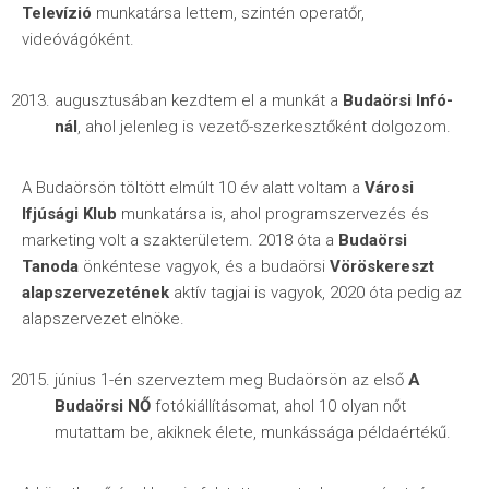
Televízió
munkatársa lettem, szintén operatőr,
videóvágóként.
augusztusában kezdtem el a munkát a
Budaörsi Infó-
nál
, ahol jelenleg is vezető-szerkesztőként dolgozom.
A Budaörsön töltött elmúlt 10 év alatt voltam a
Városi
Ifjúsági Klub
munkatársa is, ahol programszervezés és
marketing volt a szakterületem. 2018 óta a
Budaörsi
Tanoda
önkéntese vagyok, és a budaörsi
Vöröskereszt
alapszervezetének
aktív tagjai is vagyok, 2020 óta pedig az
alapszervezet elnöke.
június 1-én szerveztem meg Budaörsön az első
A
Budaörsi NŐ
fotókiállításomat, ahol 10 olyan nőt
mutattam be, akiknek élete, munkássága példaértékű.