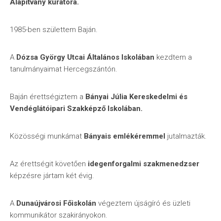
Alapítvány kurátora.
1985-ben születtem Baján.
A
Dózsa György Utcai Általános Iskolában
kezdtem a
tanulmányaimat Hercegszántón.
Baján érettségiztem a
Bányai Júlia Kereskedelmi és
Vendéglátóipari Szakképző Iskolában.
Közösségi munkámat
Bányais emlékéremmel
jutalmazták.
Az érettségit követően
idegenforgalmi szakmenedzser
képzésre jártam két évig.
A
Dunaújvárosi Főiskolán
végeztem újságíró és üzleti
kommunikátor szakirányokon.