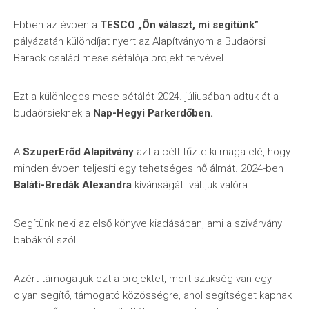
Ebben az évben a
TESCO „Ön választ, mi segítünk”
pályázatán különdíjat nyert az Alapítványom a Budaörsi
Barack család mese sétálója projekt tervével.
Ezt a különleges mese sétálót 2024. júliusában adtuk át a
budaörsieknek a
Nap-Hegyi Parkerdőben.
A
SzuperErőd Alapítvány
azt a célt tűzte ki maga elé, hogy
minden évben teljesíti egy tehetséges nő álmát. 2024-ben
Baláti-Bredák Alexandra
kívánságát váltjuk valóra.
Segítünk neki az első könyve kiadásában, ami a szivárvány
babákról szól.
Azért támogatjuk ezt a projektet, mert szükség van egy
olyan segítő, támogató közösségre, ahol segítséget kapnak