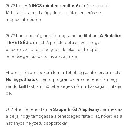
2022-ben A
NINCS minden rendben!
című szabadtéri
tárlattal hívtam fel a figyelmet a nők elleni erőszak
megszüntetésére.
2023-ban tehetségmutató programot indítottam
A Budaörsi
TEHETSÉG
címmel. A projekt célja az volt, hogy
összehozza a tehetséges fiatalokat, és fellépési
lehetőséget biztosítsunk a számukra.
Ebben az évben bekerültem a Tehetségkutató tervemmel a
Női Együtthatók
mentorprogramba, ahol létrehoztam egy
vándorkiállítást, ami 30 tehetséges nő munkásságát mutatja
be.
2024-ben létrehoztam a
SzuperErőd Alapítványt
, aminek az
a célja, hogy támogassa a tehetséges fiatalokat, nőket, és a
hátrányos helyzetű csoportokat.