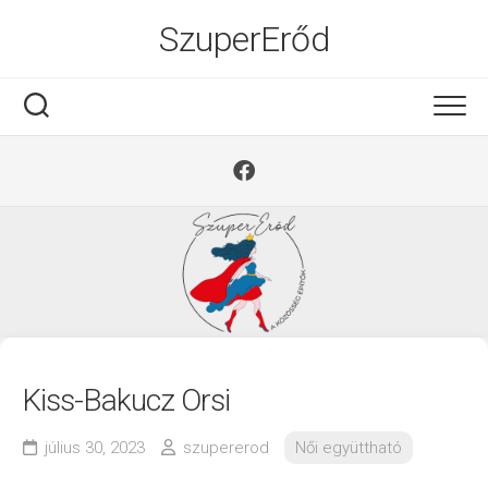
Ugrás
SzuperErőd
a
tartalomra
Kiss-Bakucz Orsi
július 30, 2023
szupererod
Női együttható