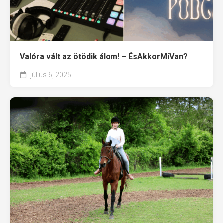
Valóra vált az ötödik álom! – ÉsAkkorMiVan?
július 6, 2025