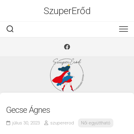
Ugrás
SzuperErőd
a
tartalomra
Gecse Ágnes
július 30, 2023
szupererod
Női együttható