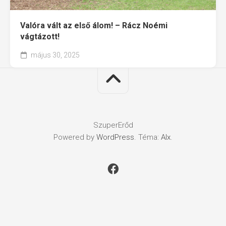
Valóra vált az első álom! – Rácz Noémi
vágtázott!
május 30, 2025
SzuperErőd
Powered by
WordPress
. Téma:
Alx
.